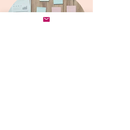
DreamMilano@outlook.com