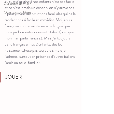
culture d’origine à nos enfants n’est pas facile 
Curiosités de Milan
et ce n’est jamais un échec si on n’y arrive pas. 
Quartiers de Milan
Il peut y avoir des situations familiales qui ne le 
rendent pas si facile et immédiat. Moi je suis 
française, mon mari italien et la langue que 
nous parlons entre nous est l’italien (bien que 
mon mari parle français). Mais j’ai toujours 
parlé français à mes 2 enfants, dès leur 
naissance. Chose pas toujours simple je 
l’admets, surtout en présence d’autres italiens 
(amis ou belle-famille).
JOUER