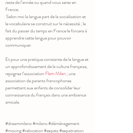
reste de l’année ou quand vous serez en 
France.
 Selon moi la langue part de la socialisation et 
le vocabulaire se construit sur la nécessité ; le 
fait du passer du temps en France le forcera à 
apprendre cette langue pour pouvoir 
communiquer.
Et pour une pratique constante de la langue et 
un approfondissement de la culture française, 
rejoignez l’association 
Flam Milan
 ; une 
association de parents francophones 
permettant aux enfants de consolider leur 
connaissance du français dans une ambiance 
amicale.
#dreammilano
#milano
#d
é
m
é
nagement
#moving
#relocation
#expats
#expatriation