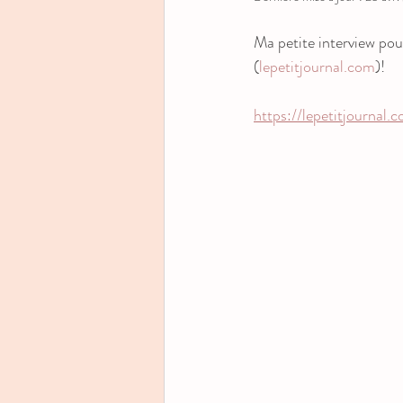
Ma petite interview pour 
(
lepetitjournal.com
)!
https://lepetitjournal