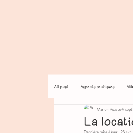
All post
Aspects pratiques
Mil
Marion Pizzato
9 sept
La locati
Dernière mise à jour :
25 avr