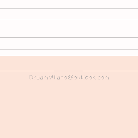
La relocation: pourquoi est-
Itali
ce si important pour les
offic
ressources humaines ?
DreamMilano@outlook.com