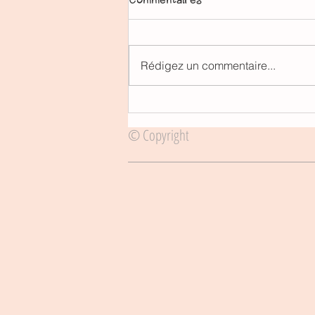
Rédigez un commentaire...
Autocertification et liste des
magasins ouverts en zone
© Copyright
rouge (Milan)!