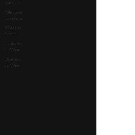
pratiques
Milan pour
les enfants
S’intégrer
à Milan
Curiosités
de Milan
Quartiers
de Milan