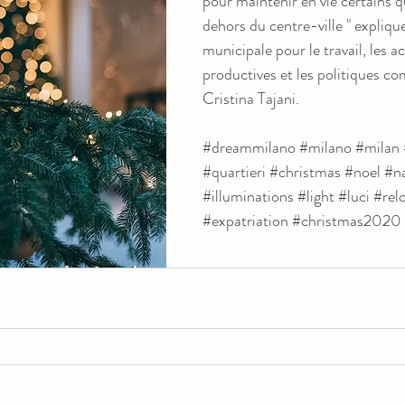
pour maintenir en vie certains q
dehors du centre-ville " explique
municipale pour le travail, les ac
productives et les politiques co
Cristina Tajani.
#dreammilano
#milano
#milan
#quartieri
#christmas #noel #na
#illuminations #light #luci 
#rel
#expatriation
#christmas2020