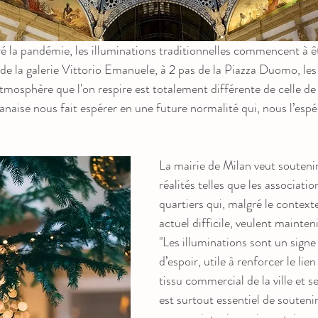
 la pandémie, les illuminations traditionnelles commencent à êtr
de la galerie Vittorio Emanuele, à 2 pas de la Piazza Duomo, les
tmosphère que l'on respire est totalement différente de celle de 
anaise nous fait espérer en une future normalité qui, nous l’espé
La mairie de Milan veut soutenir
réalités telles que les associatio
quartiers qui, malgré le contex
actuel difficile, veulent mainteni
"Les illuminations sont un signe
d’espoir, utile à renforcer le lie
tissu commercial de la ville et se
est surtout essentiel de soutenir