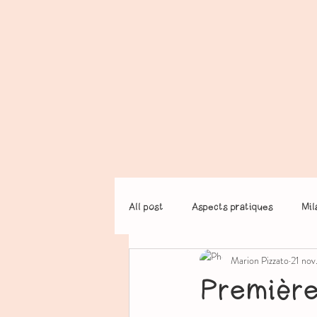
All post
Aspects pratiques
Mil
Marion Pizzato
21 nov
Première