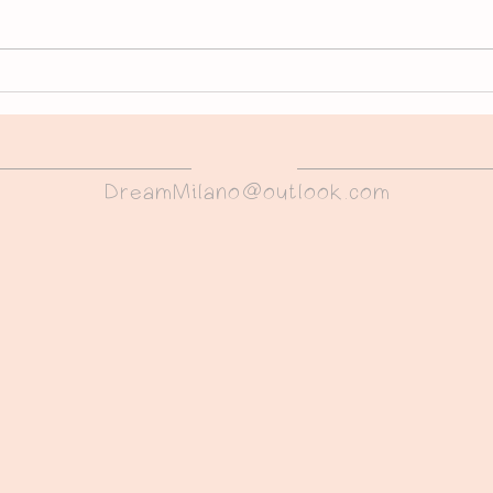
PREPARER LES ENFANTS
Mila
A L'EXPATRIATION
202
DreamMilano@outlook.com