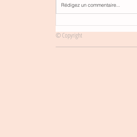
Rédigez un commentaire...
QUAND L'EXPATRIATION
SE TERMINE - Préparer son
© Copyright
départ de Milan