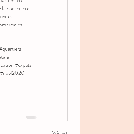
uartiers en 
 la conseillère 
tivités 
mmerciales, 
#quartiers
tale 
ocation
#expats
#noel2020
Voir tout